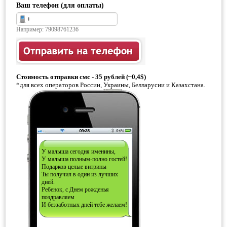
Ваш телефон (для оплаты)
Например: 79098761236
Стоимость отправки смс - 35 рублей (~0,4$)
*для всех операторов России, Украины, Белларусии и Казахстана.
У малыша сегодня именины,
У малыша полным-полно гостей!
Подарков целые витрины
Ты получил в один из лучших
дней.
Ребенок, с Днем рожденья
поздравляем
И беззаботных дней тебе желаем!