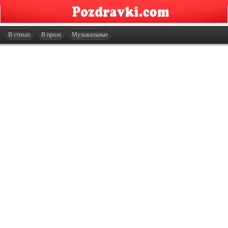
Главная
Открытки
В стихах
В прозе
Музыкальные
Сценарии
Стенгазеты
Праздники
Что подарить?
Контакты