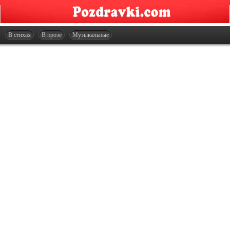
Главная
Открытки
В стихах
В прозе
Музыкальные
Сценарии
Стенгазеты
Праздники
Что подарить?
Контакты