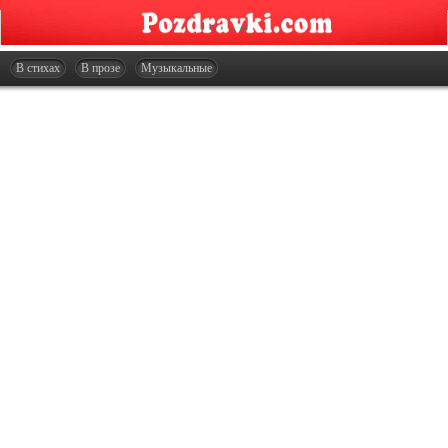
Главная
Открытки
В стихах
В прозе
Музыкальные
Сценарии
Стенгазеты
Праздники
Что подарить?
Контакты