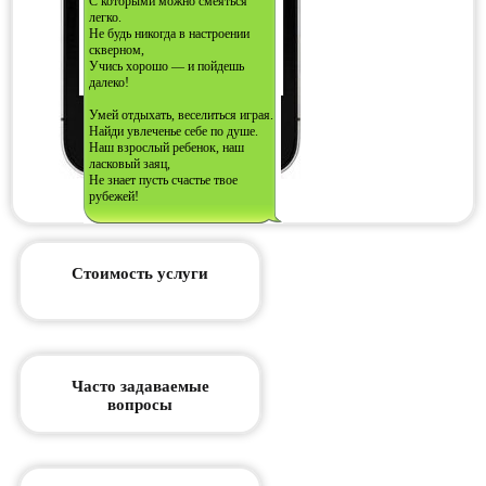
С которыми можно смеяться
легко.
Не будь никогда в настроении
скверном,
Учись хорошо — и пойдешь
далеко!
Умей отдыхать, веселиться играя.
Найди увлеченье себе по душе.
Наш взрослый ребенок, наш
ласковый заяц,
Не знает пусть счастье твое
рубежей!
Стоимость услуги
Часто задаваемые
вопросы