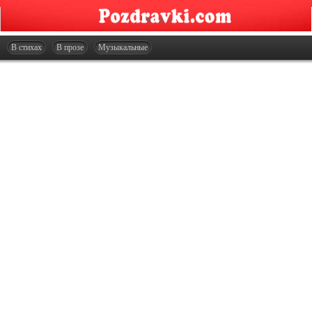
Главная
Открытки
В стихах
В прозе
Музыкальные
Сценарии
Стенгазеты
Праздники
Что подарить?
Контакты