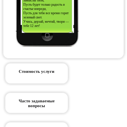
замыслы твои,
Пусть будет только радость и
счастье впереди,
Пусть для тебя все время горит
зеленый свет.
Учись, дерзай, мечтай, твори —
тебе 12 лет!
Стоимость услуги
Часто задаваемые
вопросы