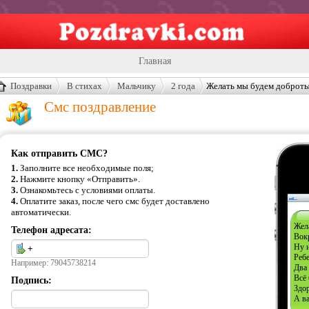
Главная
Открытки
Поздравки
В стихах
Мальчику
2 года
Желать мы будем доброт
Смс поздравление
Сценарии
Стенгазеты
Как отправить СМС?
Праздники
1.
Заполните все необходимые поля;
2.
Нажмите кнопку «Отправить».
Что подарить?
3.
Ознакомьтесь с условиями оплаты.
4.
Оплатите заказ, после чего смс будет доставлено
Контакты
автоматически.
Жел
Телефон адресата:
Вок
Ну 
Реб
Например: 79045738214
Два 
Всё 
Подпись:
Здор
А ва