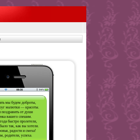
ы
ать мы будем доброты,
руг малютки — красоты.
и поздравить от души
енка вашего спешим.
года быстро пролетели,
было так, как вы хотели.
овья, радости и смеха!
м, родители, успеха.