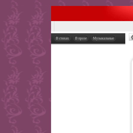
В стихах
В прозе
Музыкальные