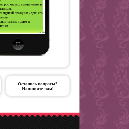
,
бы рос малыш смышленым и
стливым.
ь чудный праздник - день его
дения
лым станет, ярким и
сивым.
Остались вопросы?
Напишите нам!