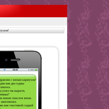
пузом!
дравляю с милым карапузом!
дня вам два годика
лнилось.
а успел так вырасти,
ьчишка?
им новым смыслом жизнь
 наполнилась.
аю вам счастливой сладкой