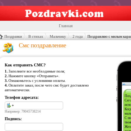
Главная
Открытки
Поздравки
В стихах
Мальчику
2 года
Поздравляю с милым кара
Смс поздравление
Сценарии
Стенгазеты
Как отправить СМС?
Праздники
1.
Заполните все необходимые поля;
2.
Нажмите кнопку «Отправить».
Что подарить?
3.
Ознакомьтесь с условиями оплаты.
4.
Оплатите заказ, после чего смс будет доставлено
Контакты
автоматически.
Поз
Телефон адресата:
Сего
испо
Когд
Например: 79045738214
мал
С н
Подпись:
твоя
Жел