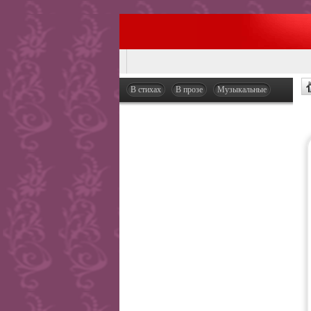
В стихах
В прозе
Музыкальные