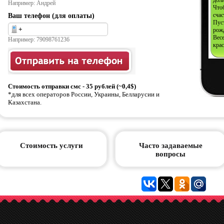
доли
Например: Андрей
Что
сча
Ваш телефон (для оплаты)
Пуст
рож
Весе
Например: 79098761236
кра
Стоимость отправки смс - 35 рублей (~0,4$)
*для всех операторов России, Украины, Белларусии и
Казахстана.
Стоимость услуги
Часто задаваемые
вопросы