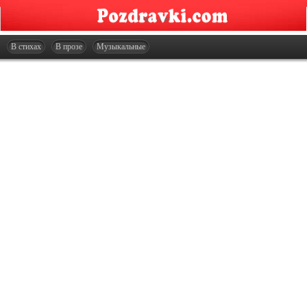
Главная
Открытки
В стихах
В прозе
Музыкальные
Сценарии
Стенгазеты
Праздники
Что подарить?
Контакты