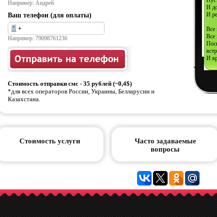
Пуст
Например: Андрей
И д
И ре
Ваш телефон (для оплаты)
Все 
Все 
Например: 79098761236
Пос
встр
И вр
Стоимость отправки смс - 35 рублей (~0,4$)
*для всех операторов России, Украины, Белларусии и
Казахстана.
Стоимость услуги
Часто задаваемые
вопросы