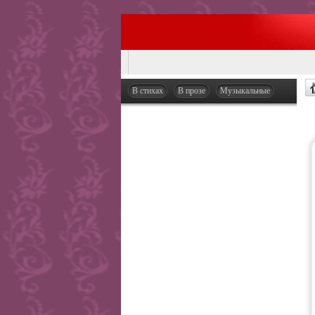
В стихах
В прозе
Музыкальные