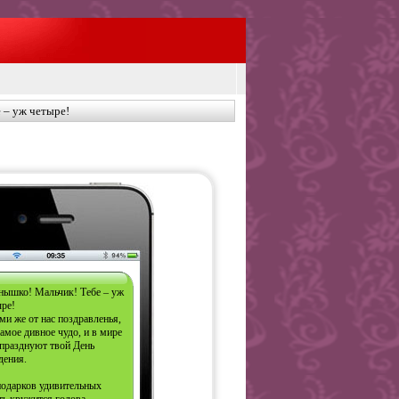
 – уж четыре!
нышко! Мальчик! Тебе – уж
ыре!
и же от нас поздравленья,
амое дивное чудо, и в мире
 празднуют твой День
дения.
подарков удивительных