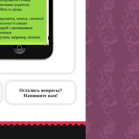
ь кружится голова,
овольные родители,
бята со двора,
кружится, мчится, светится!
хохочут и спешат
корей с именинником
етиться
учить, например, автомат.
Остались вопросы?
Напишите нам!