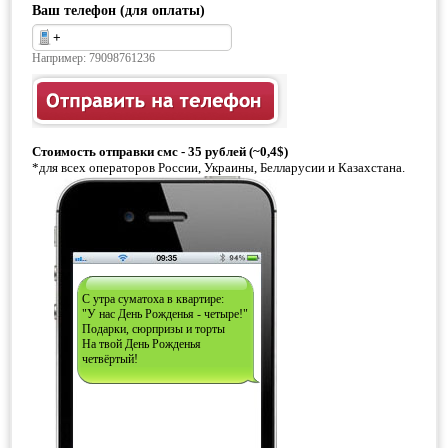
Ваш телефон (для оплаты)
Например: 79098761236
Стоимость отправки смс - 35 рублей (~0,4$)
*для всех операторов России, Украины, Белларусии и Казахстана.
С утра суматоха в квартире:
"У нас День Рожденья - четыре!"
Подарки, сюрпризы и торты
На твой День Рожденья
четвёртый!