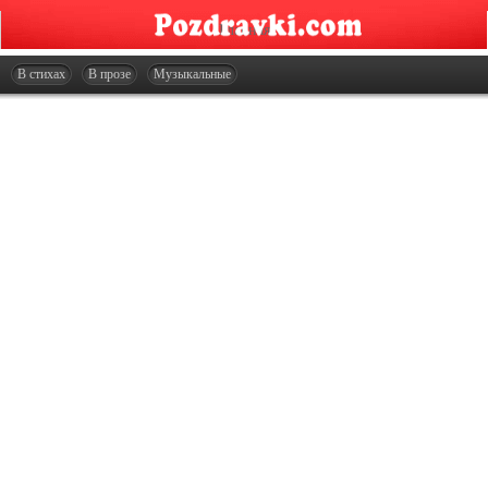
Главная
Открытки
В стихах
В прозе
Музыкальные
Сценарии
Стенгазеты
Праздники
Что подарить?
Контакты