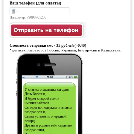
Ваш телефон (для оплаты)
Например: 79098761236
Стоимость отправки смс - 35 рублей (~0,4$)
*для всех операторов России, Украины, Белларусии и Казахстана.
У славного мальчика сегодня
День Варенья,
И будет сладкий стол и
именинный торт,
Сегодня по подаркам и теплым
поздравленья,
Семья установит очередной
рекорд.
Друзья и родные тебя сердечно
поздравляют,