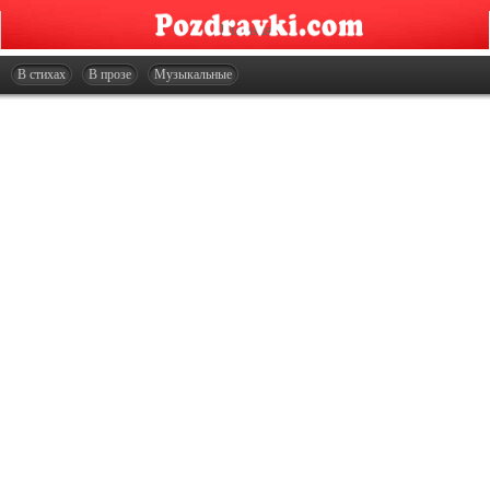
Главная
Открытки
В стихах
В прозе
Музыкальные
Сценарии
Стенгазеты
Праздники
Что подарить?
Контакты