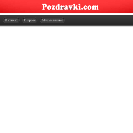
Главная
Открытки
В стихах
В прозе
Музыкальные
Сценарии
Стенгазеты
Праздники
Что подарить?
Контакты