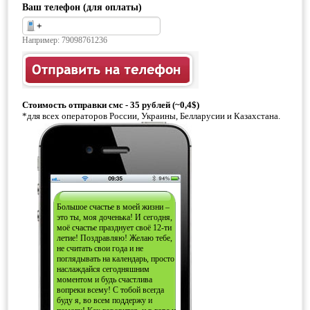
Ваш телефон (для оплаты)
Например: 79098761236
Стоимость отправки смс - 35 рублей (~0,4$)
*для всех операторов России, Украины, Белларусии и Казахстана.
Большое счастье в моей жизни –
это ты, моя доченька! И сегодня,
моё счастье празднует своё 12-ти
летие! Поздравляю! Желаю тебе,
не считать свои года и не
поглядывать на календарь, просто
наслаждайся сегодняшним
моментом и будь счастлива
вопреки всему! С тобой всегда
буду я, во всем поддержу и