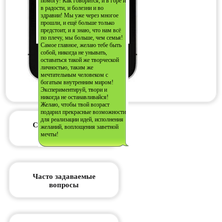
помогу! Как говорится, и в горе и
в радости, и болезни и во
здравии! Мы уже через многое
прошли, и ещё больше только
предстоит, и я знаю, что нам всё
по плечу, мы больше, чем семья!
Самое главное, желаю тебе быть
собой, никогда не унывать,
оставаться такой же творческой
личностью, таким же
мечтательным человеком с
богатым внутренним миром!
Экспериментируй, твори и
никогда не останавливайся!
Желаю, чтобы твой возраст
подарил прекрасные возможности
для реализации идей, исполнения
Стоимость услуги
желаний, воплощения заветной
мечты!
Часто задаваемые
вопросы