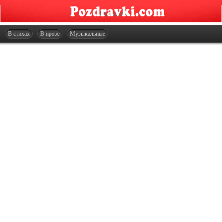
Главная
Открытки
В стихах
В прозе
Музыкальные
Сценарии
Стенгазеты
Праздники
Что подарить?
Контакты