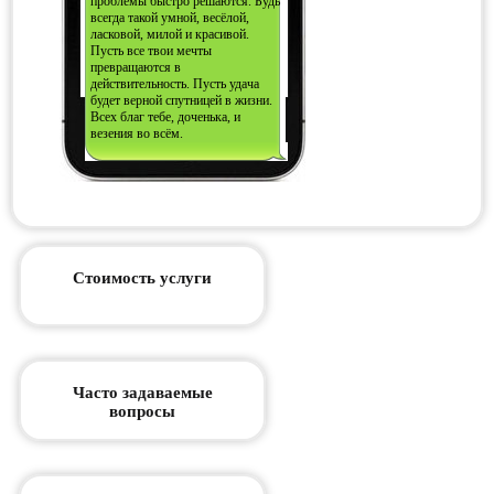
проблемы быстро решаются. Будь
всегда такой умной, весёлой,
ласковой, милой и красивой.
Пусть все твои мечты
превращаются в
действительность. Пусть удача
будет верной спутницей в жизни.
Всех благ тебе, доченька, и
везения во всём.
Стоимость услуги
Часто задаваемые
вопросы