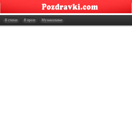
Главная
Открытки
В стихах
В прозе
Музыкальные
Сценарии
Стенгазеты
Праздники
Что подарить?
Контакты