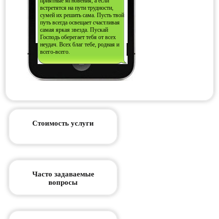
приятные мгновения, а если
встретятся на пути трудности,
сумей их решить сама. Пусть твой
путь всегда освещает счастливая
самая яркая звезда. Пускай
Господь оберегает тебя от всех
неудач. Всех благ тебе, родная и
всего-всего.
Стоимость услуги
Часто задаваемые
вопросы