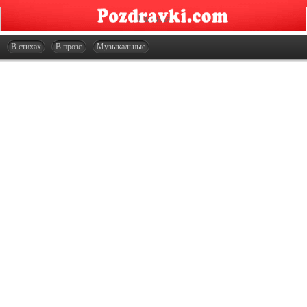
Главная
Открытки
В стихах
В прозе
Музыкальные
Сценарии
Стенгазеты
Праздники
Что подарить?
Контакты