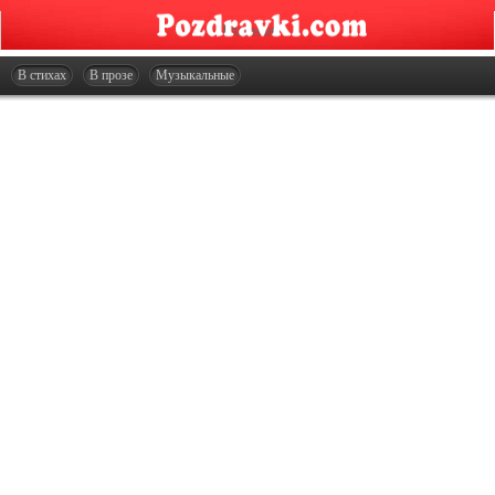
Главная
Открытки
В стихах
В прозе
Музыкальные
Сценарии
Стенгазеты
Праздники
Что подарить?
Контакты