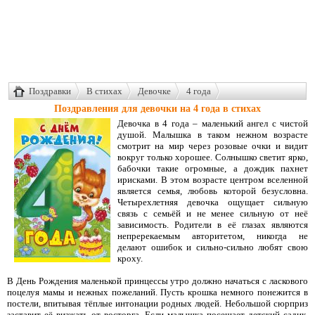
Поздравки
В стихах
Девочке
4 года
Поздравления для девочки на 4 года в стихах
Девочка в 4 года – маленький ангел с чистой
душой. Малышка в таком нежном возрасте
смотрит на мир через розовые очки и видит
вокруг только хорошее. Солнышко светит ярко,
бабочки такие огромные, а дождик пахнет
ирисками. В этом возрасте центром вселенной
является семья, любовь которой безусловна.
Четырехлетняя девочка ощущает сильную
связь с семьёй и не менее сильную от неё
зависимость. Родители в её глазах являются
непререкаемым авторитетом, никогда не
делают ошибок и сильно-сильно любят свою
кроху.
В День Рождения маленькой принцессы утро должно начаться с ласкового
поцелуя мамы и нежных пожеланий. Пусть крошка немного понежится в
постели, впитывая тёплые интонации родных людей. Небольшой сюрприз
заставит её визжать от восторга. Если малышка посещает детский садик,