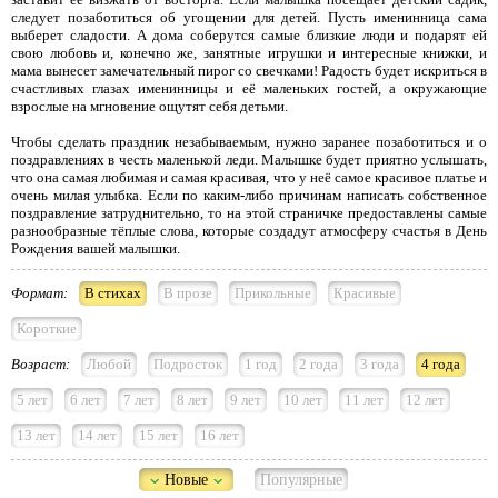
следует позаботиться об угощении для детей. Пусть именинница сама
выберет сладости. А дома соберутся самые близкие люди и подарят ей
свою любовь и, конечно же, занятные игрушки и интересные книжки, и
мама вынесет замечательный пирог со свечками! Радость будет искриться в
счастливых глазах именинницы и её маленьких гостей, а окружающие
взрослые на мгновение ощутят себя детьми.
Чтобы сделать праздник незабываемым, нужно заранее позаботиться и о
поздравлениях в честь маленькой леди. Малышке будет приятно услышать,
что она самая любимая и самая красивая, что у неё самое красивое платье и
очень милая улыбка. Если по каким-либо причинам написать собственное
поздравление затруднительно, то на этой страничке предоставлены самые
разнообразные тёплые слова, которые создадут атмосферу счастья в День
Рождения вашей малышки.
Формат:
В стихах
В прозе
Прикольные
Красивые
Короткие
Возраст:
Любой
Подросток
1 год
2 года
3 года
4 года
5 лет
6 лет
7 лет
8 лет
9 лет
10 лет
11 лет
12 лет
13 лет
14 лет
15 лет
16 лет
Новые
Популярные