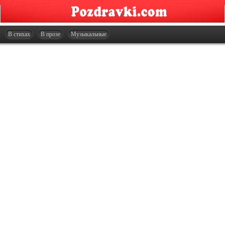
Главная
Открытки
В стихах
В прозе
Музыкальные
Сценарии
Стенгазеты
Праздники
Что подарить?
Контакты