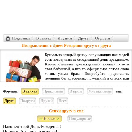
Поздравки
В стихах
Друзьям
Другу
От друга
Поздравления с Днем Рождения другу от друга
Буквально каждый день у окружающих нас людей
есть повод назвать сегодняшний день праздником.
Кто-то отмечает долгожданный юбилей, кто-то
стал бабушкой, а кто-то официально связал свою
жизнь узами брака. Попробуйте представить
именины без красочных пожеланий в стихах или
прозе, а может быть даже в форме песни или
анекдота, или тоста. Именно в этот день человек чувствует себя особенно
Формат:
В стихах
Прикольные
В прозе
Музыкальные
от:
счастливым, наслаждается повышенным вниманием со стороны
окружающих людей, принимает приветствия и подарки. Все это так
Друга
Подруги
Друзей
Всех
повышает настроение, дарит заряд позитивных эмоций до следующих
праздников. У нас уже давно принято поздравлять с днем рождения не
Стихи другу в смс
только своих близких и родственников, а и друзей, коллег по работе и всех,
с кем имеем дружеские отношения.
Новые
Популярные
Стоит упомянуть, что
смс другу с днем рождения
обязательно должно
Наконец твой День Рожденья!
быть очень интересным, максимально оригинальным, быть
Принимай-ка поздравленья!