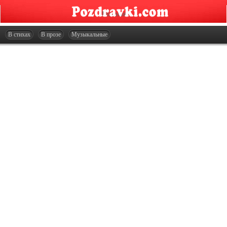
Главная
Открытки
В стихах
В прозе
Музыкальные
Сценарии
Стенгазеты
Праздники
Что подарить?
Контакты