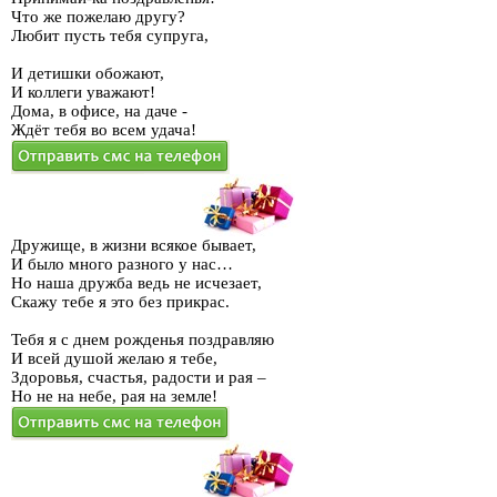
индивидуальным, что подчеркнет Ваше желание сохранить дружбу. Если
Что же пожелаю другу?
Вы прошла сквозь годы, то наверняка знаете какое поздравление будет
Любит пусть тебя супруга,
наиболее приятным для именинника: короткий задорный текст или длинное
стихотворение. Поздравления от друзей в стихах может быть оформлено в
И детишки обожают,
формате тоста и произнесено в самый разгар праздничного мероприятия.
И коллеги уважают!
Главное - подарить Вашему виновнику искреннюю улыбку, сделать
Дома, в офисе, на даче -
приятное, поблагодарить за дружбу, отметить выдающиеся качества
Ждёт тебя во всем удача!
человека и поднять настроение всем присутствующим гостям. Ваш друг по
достоинству оценит Ваши старания и, скорее всего, преподнесет ответный
жест к этому дню, стоит лишь проявить фантазию, и он будет ценить Вас
еще больше!
Дружище, в жизни всякое бывает,
И было много разного у нас…
Но наша дружба ведь не исчезает,
Скажу тебе я это без прикрас.
Тебя я с днем рожденья поздравляю
И всей душой желаю я тебе,
Здоровья, счастья, радости и рая –
Но не на небе, рая на земле!