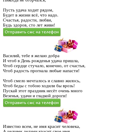
Никогда не огорчался,
выпивке. У него получается достичь успеха в любой рабочей сфере, к
выполняемым задачам относится очень добросовестно.
Пусть удача ходит рядом,
Будет в жизни всё, что надо.
Сексуальный аспект для него не так важен, как чувственный.
Счастья, радости, любви,
Первостепенная задача для него - завоевание внимания и любви со стороны
Будь здоров, сто лет живи!
партнерши. Он прекрасно ухаживает, проявляет рыцарские качества,
любит баловать и задаривать цветами и подарками свою избранницу. Для
семейной жизни выбирает хорошую, умную и добрую партнершу. Брак
считает нерушимым аспектом жизни и редко разводится. Испытывая
большую любовь к детям, Вася становится замечательным отцом и
прилагает максимальные усилия для спокойствия и гармонии внутри семьи.
Василий, тебе я желаю добра
И чтоб в День рожденья удача пришла,
Чтоб сердце стучало, конечно, от счастья,
Чтоб радость прогнала любые напасти!
Чтоб смело мечталось и славно жилось,
Чтоб беды с тобою ходили бы врозь!
Пускай этот праздник несёт очень много
Везенья, удачи и гладкой дороги!
Известно всем, не имя красит человека,
А человек делами красит свое имя.