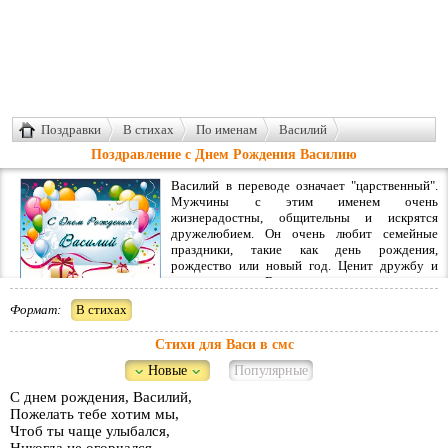
Поздравки
В стихах
По именам
Василий
Поздравление с Днем Рождения Василию
Василий в переводе означает "царственный".
Мужчины с этим именем очень
жизнерадостны, общительны и искрятся
дружелюбием. Он очень любит семейные
праздники, такие как день рождения,
рождество или новый год. Ценит дружбу и
дорожит ею. Всегда вовремя возвращает
долги. Ответственный и пунктуальный, легко может расположить к себе
Формат:
В стихах
любого человека.
Стихи для Васи в смс
Характером обладает очень легким. В молодости часто меняет сферу
деятельности, увлекается чем-то новым. Из-за того, что очень непостоянен,
Новые
Популярные
может утратить ранее приобретенные навыки в той или иной
деятельности. Он без ума от любых игр, имеющих отношение к спорту.
С днем рождения, Василий,
Уважительно относится к любому творчеству, если написать
поздравления
Пожелать тебе хотим мы,
Василию в стихах
, он оценит это по достоинству и будет долгое время их
Чтоб ты чаще улыбался,
хранить. Обожает проводить время с друзьями, имеет склонность к