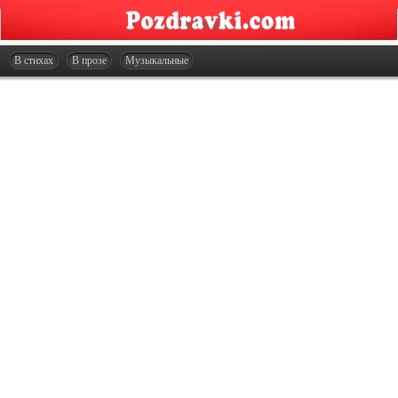
Главная
Открытки
В стихах
В прозе
Музыкальные
Сценарии
Стенгазеты
Праздники
Что подарить?
Контакты