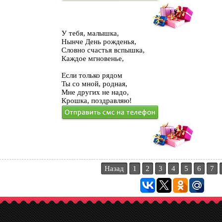
У тебя, малышка,
Нынче День рожденья,
Словно счастья вспышка,
Каждое мгновенье,
Если только рядом
Ты со мной, родная,
Мне других не надо,
Крошка, поздравляю!
Назад
1
2
3
4
5
6
7