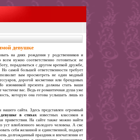
имой девушке
овать на днях рождения у родственников и
о всем нужно соответственно готовиться: не
боту, порадоваться с другом крепкой дружбе,
д. Но самой большей ответственности требует
а позволит вам просмотреть не один модный
ессуаров, дорогой косметики или брендовых
 Но изюминкой презента должны стать ваши
е частичке вас. Ведь ее романтичная душа уже
ость, которую она готова услышать лишь из
 нашего сайта. Здесь представлен огромный
 девушке в стихах
известных классиков и
и приветствия. На сайте также можно найти
из уст влюбленного молодого человека. А смс
овать себя желанной и единственной, подарят
очень долгожданный праздник и впечатления от
ие ваши чувства к имениннице, вооружитесь