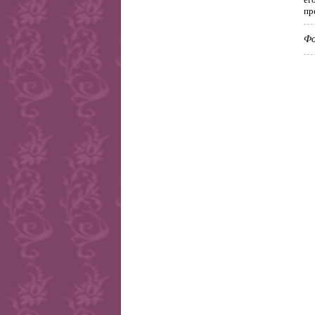
пр
Фо