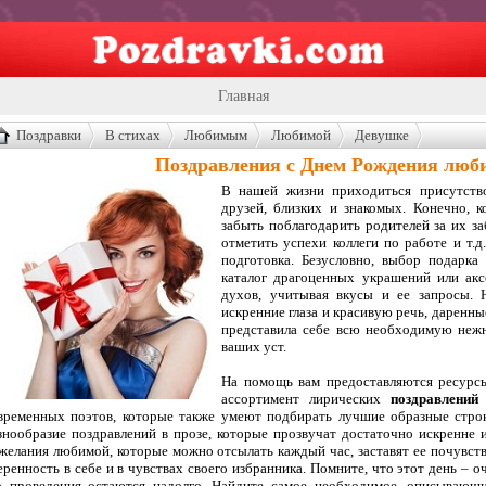
Главная
Открытки
Поздравки
В стихах
Любимым
Любимой
Девушке
Поздравления с Днем Рождения люб
Сценарии
В нашей жизни приходиться присутств
друзей, близких и знакомых. Конечно, к
Стенгазеты
забыть поблагодарить родителей за их за
отметить успехи коллеги по работе и т.
Праздники
подготовка. Безусловно, выбор подарк
каталог драгоценных украшений или акс
Что подарить?
духов, учитывая вкусы и ее запросы.
искренние глаза и красивую речь, даренны
Контакты
представила себе всю необходимую нежн
ваших уст.
На помощь вам предоставляются ресурсы
ассортимент лирических
поздравлений
временных поэтов, которые также умеют подбирать лучшие образные строк
знообразие поздравлений в прозе, которые прозвучат достаточно искренне 
желания любимой, которые можно отсылать каждый час, заставят ее почувств
еренность в себе и в чувствах своего избранника. Помните, что этот день – 
о проведения остаются надолго. Найдите самое необходимое, описывающ