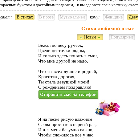
екрасным букетом и достойным подарком, - и вы сделаете свою частичку счаст
рмат:
В стихах
В прозе
Музыкальные
кому:
Женщине
Дев
Стихи любимой в смс
Новые
Популярные
Бежал по лесу ручеек,
Цвели цветочки рядом,
И только здесь понять я смог,
Что мне другой не надо,
Что ты всех лучше и родней,
Красотка дорогая,
Ты стала девушкой моей!
С рожденьем поздравляю!
Я на песке рисую влажном
Слова простые в первый раз,
И для меня безумно важно,
Чтобы сложилось все у нас,