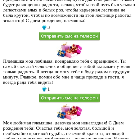
обуви, есть вероятность ошибиться с размером. В любом случае, если
будут равноценны радости, желаю, чтобы твой путь был усыпан
ребенок маленький, его мамочке следует подарить букет цветов, так как все
лепестками алых и белых роз, чтобы карьерная лестница не
поздравления принимает она. Неплохо будет спеть имениннице детскую
была крутой, чтобы по возможности на этой лестнице работал
песенку, организовать конкурсы с вручением призов, можно разыграть
эскалатор! С днем рождения, племяшка!
сценку из любимой сказки малышки. Для взрослой девушки лучше всего
3
подойдет поздравительная проза племяннице. А подарить виновнице
торжества можно хороший косметический набор или какое-то драгоценное
украшение, если бюджет позволяет это сделать. В любом случае для
молодой девушки нужно многое, чтобы чувствовать себя комфортно, так
что выбор вариантов достаточно широк.
Племяшка моя любимая, поздравляю тебя с праздником. Ты
самый светлый человечек и общение с тобой вызывает у меня
только радость. Я всегда помогу тебе и буду рядом в трудную
минуту. Главное, помни обо мне и чаще приходи в гости, я
всегда рада тебя видеть!
1
Моя любимая племяшка, девочка моя ненаглядная! С Днем
рождения тебя! Счастья тебе, моя золотая, большой и
необычайно красивой судьбы, неземной красоты, от людей –
добра и понимания, от Фортуны – щедрых подарков. И пусть