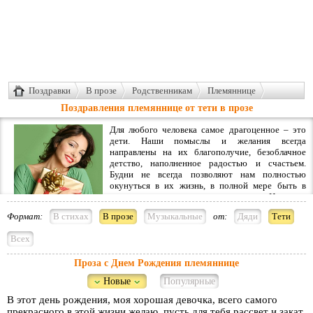
Поздравки
В прозе
Родственникам
Племяннице
От тети
Поздравления племяннице от тети в прозе
Для любого человека самое драгоценное – это
дети. Наши помыслы и желания всегда
направлены на их благополучие, безоблачное
детство, наполненное радостью и счастьем.
Будни не всегда позволяют нам полностью
окунуться в их жизнь, в полной мере быть в
курсе их дел, уделять им внимание. Но когда
приходят выходные или праздничные дни, мы стараемся порадовать их
Формат:
В стихах
В прозе
Музыкальные
от:
Дяди
Тети
приятными сюрпризами и подарками. Племянники есть почти у всех, и мы
их любим не меньше, чем своих детишек, всегда радуемся их достижениям,
Всех
огорчаемся и переживаем, если у них не все складывается просто. И
поздравления от тети с днем рождения
– это то, чего они с нетерпением
Проза с Днем Рождения племяннице
ждут на именины.
Новые
Популярные
Нужно выбирать презенты, исходя из возраста племянницы. Можно и даже
необходимо советоваться с мамой, если девочка совсем крохотная, потому
В этот день рождения, моя хорошая девочка, всего самого
что если, к примеру, мы хотим купить в подарок что-то из одежды или
прекрасного в этой жизни желаю, пусть для тебя рассвет и закат