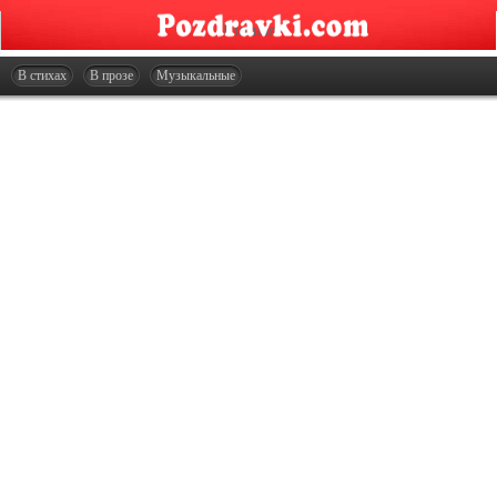
Главная
Открытки
В стихах
В прозе
Музыкальные
Сценарии
Стенгазеты
Праздники
Что подарить?
Контакты